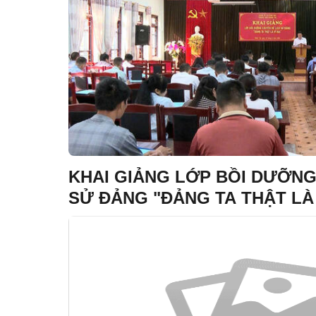
KHAI GIẢNG LỚP BỒI DƯỠNG
SỬ ĐẢNG "ĐẢNG TA THẬT LÀ V