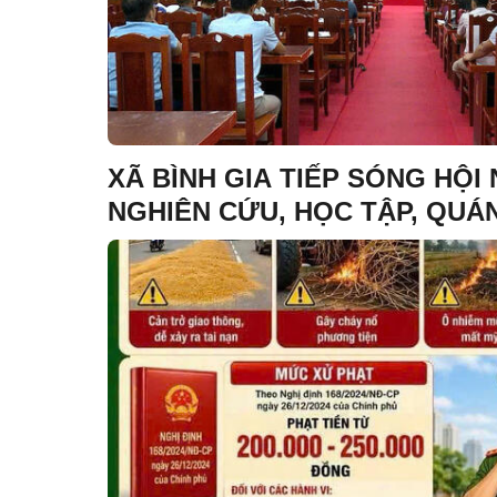
XÃ BÌNH GIA TIẾP SÓNG HỘI
NGHIÊN CỨU, HỌC TẬP, QUÁN
KHAI THỰC HIỆN NGHỊ QUYẾT
THỨ BA BAN CHẤP HÀNH T
KHÓA XIV