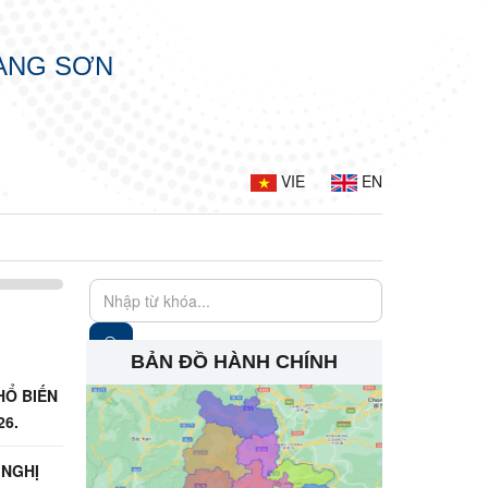
LẠNG SƠN
VIE
EN
BẢN ĐỒ HÀNH CHÍNH
HỔ BIẾN
26.
 NGHỊ