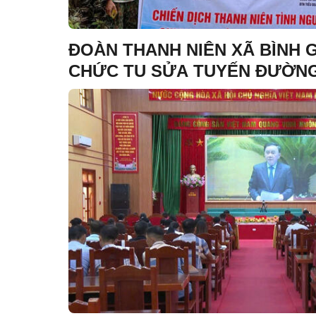
ĐOÀN THANH NIÊN XÃ BÌNH G
CHỨC TU SỬA TUYẾN ĐƯỜNG
THÔN NÀ CƯỚM