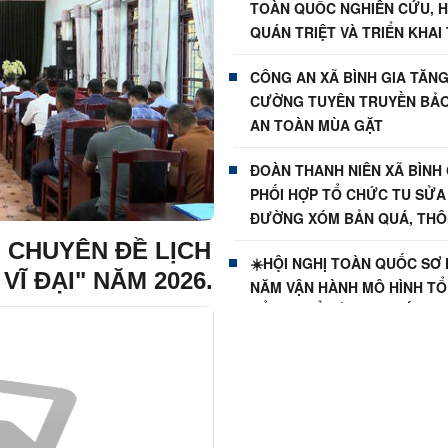
TOÀN QUỐC NGHIÊN CỨU, H
QUÁN TRIỆT VÀ TRIỂN KHAI
HIỆN NGHỊ QUYẾT HỘI NGHỊ
CÔNG AN XÃ BÌNH GIA TĂN
THỨ BA BAN CHẤP HÀNH T
CƯỜNG TUYÊN TRUYỀN BẢ
ƯƠNG ĐẢNG KHÓA XIV
AN TOÀN MÙA GẶT
ĐOÀN THANH NIÊN XÃ BÌNH 
PHỐI HỢP TỔ CHỨC TU SỬA
ĐƯỜNG XÓM BẢN QUÁ, THÔ
CƯỚM
 CHUYÊN ĐỀ LỊCH
☀️HỘI NGHỊ TOÀN QUỐC SƠ 
Ĩ ĐẠI" NĂM 2026.
NĂM VẬN HÀNH MÔ HÌNH T
TỔNG THỂ CỦA HỆ THỐNG 
TRỊ, MÔ HÌNH CHÍNH QUYỀN
🍀Xã Bình Gia ổn định bộ má
chức, sẵn sàng cho 17 thôn
chính thức vận hành từ 1/7/