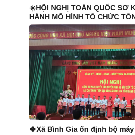
☀️HỘI NGHỊ TOÀN QUỐC SƠ 
HÀNH MÔ HÌNH TỔ CHỨC TỔ
THỐNG CHÍNH TRỊ, MÔ HÌNH 
CẤP
🍀Xã Bình Gia ổn định bộ máy