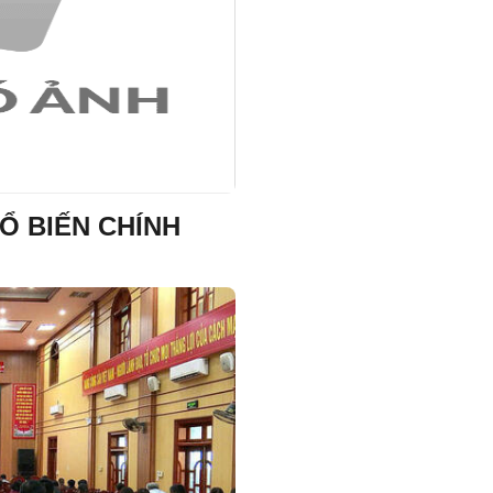
HĐND xã Bình Gia tổ chức K
thứ ba (kỳ họp chuyên đề) 
XÃ BÌNH GIA TỔ CHỨC PHIÊ
THỨ NHẤT BAN ĐẠI DIỆN HỘ
QUẢN TRỊ NGÂN HÀNG CHÍN
XÃ HỘI XÃ
Đơn vị bầu cử số 5
Ổ BIẾN CHÍNH
Đơn vị Bầu cử số 1
Đơn vị bầu cử số 3
Đơn vị Bầu cử số 4
Ủy ban nhân dân xã Bình Gi
hỏi, động viên gia đình bị h
tại thôn 6A, xã Bình Gia, tỉn
Sơn