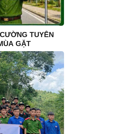
G CƯỜNG TUYÊN
MÙA GẶT