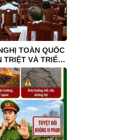
 NGHỊ TOÀN QUỐC
 TRIỆT VÀ TRIỂN
 HỘI NGHỊ LẦN
RUNG ƯƠNG ĐẢNG