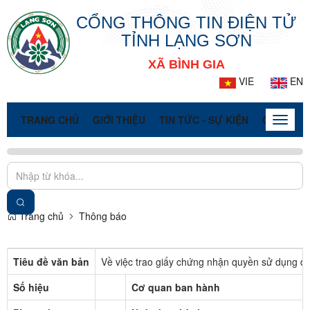
CỔNG THÔNG TIN ĐIỆN TỬ
TỈNH LẠNG SƠN
XÃ BÌNH GIA
VIE
EN
TRANG CHỦ
GIỚI THIỆU
TIN TỨC - SỰ KIỆN
CỔNG TT
Toggle
naviga
Trang chủ
Thông báo
Tiêu đề văn bản
Về việc trao giấy chứng nhận quyền sử dụng đấ
Số hiệu
Cơ quan ban hành