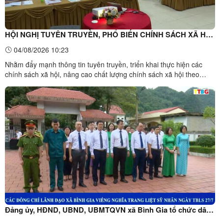
HỘI NGHỊ TUYÊN TRUYỀN, PHỔ BIẾN CHÍNH SÁCH XÃ HỘI
NĂM 2026.
04/08/2026 10:23
Nhằm đẩy mạnh thông tin tuyên truyền, triển khai thực hiện các
chính sách xã hội, nâng cao chất lượng chính sách xã hội theo
hướng toàn diện, hiện đại, bao trùm, bền vững. Vừa qua, Sở Nội vụ
tỉnh Lạng Sơn phối hợp với UBND xã Bình Gia đã tổ chức Hội nghị
tuyên truyền, phổ biến chính sách xã hội năm ...
Đảng ủy, HĐND, UBND, UBMTQVN xã Bình Gia tổ chức dâng
hương tưởng niệm các anh hùng liệt sĩ, thăm hỏi, tặng quà