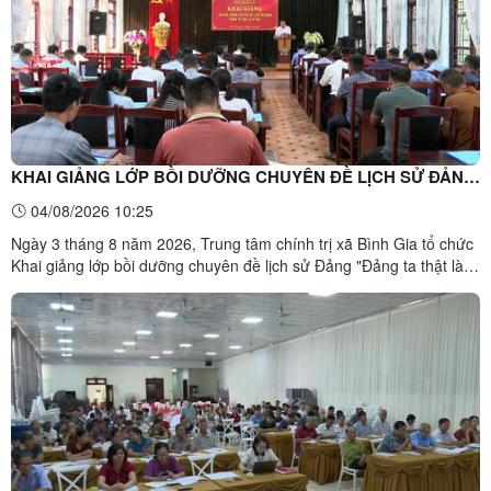
KHAI GIẢNG LỚP BỒI DƯỠNG CHUYÊN ĐỀ LỊCH SỬ ĐẢNG
"ĐẢNG TA THẬT LÀ VĨ ĐẠI" NĂM 2026.
04/08/2026 10:25
Ngày 3 tháng 8 năm 2026, Trung tâm chính trị xã Bình Gia tổ chức
Khai giảng lớp bồi dưỡng chuyên đề lịch sử Đảng "Đảng ta thật là vĩ
đại" năm 2026.