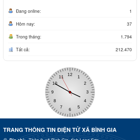
Đang online:
1
Hôm nay:
37
Trong tháng:
1.794
Tất cả:
212.470
TRANG THÔNG TIN ĐIỆN TỬ XÃ BÌNH GIA
Địa chỉ:
Thôn 2, xã Bình Gia, tỉnh Lạng Sơn