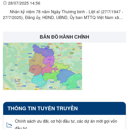
28/07/2025 14:56
06 gia đình chính sách, người có công với cách mạng trên
Nhân kỷ niệm 78 năm Ngày Thương binh - Liệt sĩ (27/7/1947 -
địa bàn xã
27/7/2025), Đảng ủy, HĐND, UBND, Ủy ban MTTQ Việt Nam xã
Bình Gia đã tổ chức lễ dâng hương tưởng niệm các anh hùng liệt sĩ
và đến thăm hỏi, tặng quà 06 gia đình chính sách, người có công
với cách mạng trên địa bàn xã. Đoàn đã đến ...
BẢN ĐỒ HÀNH CHÍNH
THÔNG TIN TUYÊN TRUYỀN
Chính sách ưu đãi, cơ hội đầu tư, các dự án mời gọi vốn
đầu tư