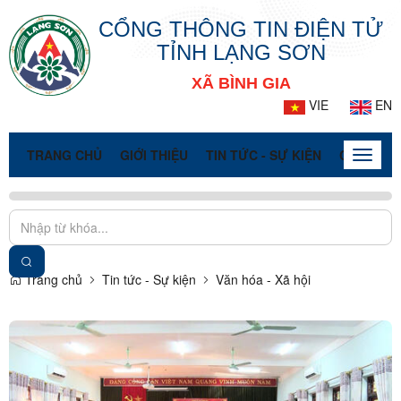
CỔNG THÔNG TIN ĐIỆN TỬ
TỈNH LẠNG SƠN
XÃ BÌNH GIA
VIE
EN
TRANG CHỦ
GIỚI THIỆU
TIN TỨC - SỰ KIỆN
CỔNG TT
Toggle
naviga
Trang chủ
Tin tức - Sự kiện
Văn hóa - Xã hội