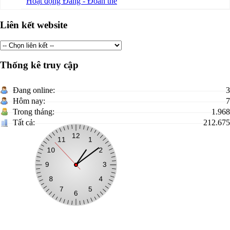
Hoạt động Đảng - Đoàn thể
Liên kết website
Thống kê truy cập
Đang online:
3
Hôm nay:
7
Trong tháng:
1.968
Tất cả:
212.675
TRANG THÔNG TIN ĐIỆN TỬ XÃ BÌNH GIA