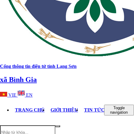
Cổng thông tin điện tử tỉnh Lạng Sơn
xã Bình Gia
VIE
EN
Toggle
TRANG CHỦ
GIỚI THIỆU
TIN TỨC - SỰ KIỆN
navigation