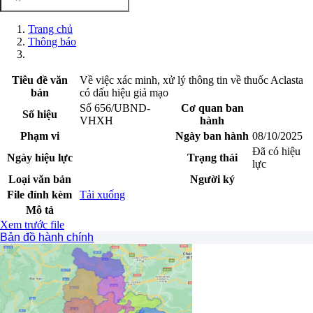
Trang chủ
Thông báo
Tiêu đề văn
Về việc xác minh, xử lý thông tin về thuốc Aclasta
bản
có dấu hiệu giả mạo
Số 656/UBND-
Cơ quan ban
Số hiệu
VHXH
hành
Phạm vi
Ngày ban hành
08/10/2025
Đã có hiệu
Ngày hiệu lực
Trạng thái
lực
Loại văn bản
Người ký
File đính kèm
Tải xuống
Mô tả
Xem trước file
Bản đồ hành chính