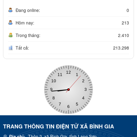
Đang online:
0
Hôm nay:
213
Trong tháng:
2.410
Tất cả:
213.298
TRANG THÔNG TIN ĐIỆN TỬ XÃ BÌNH GIA
Địa chỉ:
Thôn 2, xã Bình Gia, tỉnh Lạng Sơn