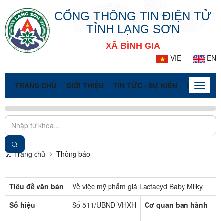
CỔNG THÔNG TIN ĐIỆN TỬ
TỈNH LẠNG SƠN
XÃ BÌNH GIA
VIE
EN
TRANG CHỦ
GIỚI THIỆU
TIN TỨC - SỰ KIỆN
CỔNG TT
Toggle
naviga
Trang chủ
Thông báo
Tiêu đề văn bản
Về việc mỹ phẩm giả Lactacyd Baby Milky
Số hiệu
Số 511/UBND-VHXH
Cơ quan ban hành