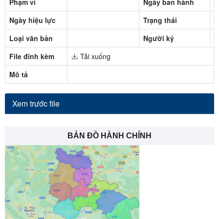
Phạm vi
Ngày ban hành
1
Ngày hiệu lực
Trạng thái
Đ
Loại văn bản
Người ký
File đính kèm
Tải xuống
Mô tả
Xem trước file
BẢN ĐỒ HÀNH CHÍNH