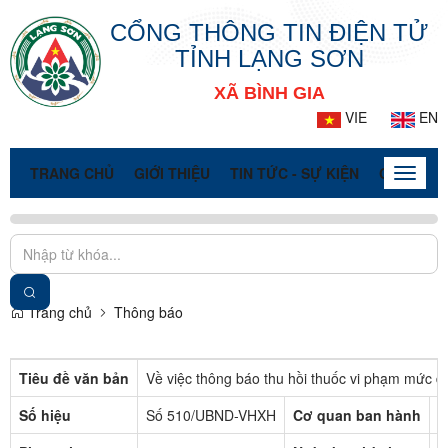
CỔNG THÔNG TIN ĐIỆN TỬ
TỈNH LẠNG SƠN
XÃ BÌNH GIA
VIE
EN
TRANG CHỦ
GIỚI THIỆU
TIN TỨC - SỰ KIỆN
CỔNG TT
Toggle
naviga
Trang chủ
Thông báo
Tiêu đề văn bản
Về việc thông báo thu hồi thuốc vi phạm mức đ
Số hiệu
Số 510/UBND-VHXH
Cơ quan ban hành