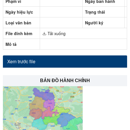
Phạm vi
Ngày ban hành
1
Ngày hiệu lực
Trạng thái
Đ
Loại văn bản
Người ký
File đính kèm
Tải xuống
Mô tả
Xem trước file
BẢN ĐỒ HÀNH CHÍNH