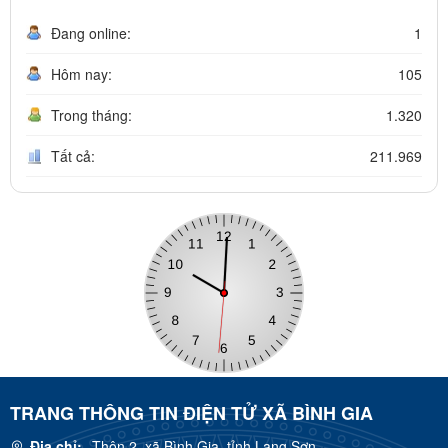
Đang online:
1
Hôm nay:
105
Trong tháng:
1.320
Tất cả:
211.969
TRANG THÔNG TIN ĐIỆN TỬ XÃ BÌNH GIA
Địa chỉ:
Thôn 2, xã Bình Gia, tỉnh Lạng Sơn