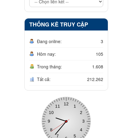
THỐNG KÊ TRUY CẬP
Đang online:
3
Hôm nay:
105
Trong tháng:
1.608
Tất cả:
212.262