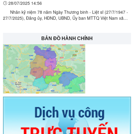
28/07/2025 14:56
06 gia đình chính sách, người có công với cách mạng trên
Nhân kỷ niệm 78 năm Ngày Thương binh - Liệt sĩ (27/7/1947 -
địa bàn xã
27/7/2025), Đảng ủy, HĐND, UBND, Ủy ban MTTQ Việt Nam xã
Bình Gia đã tổ chức lễ dâng hương tưởng niệm các anh hùng liệt sĩ
và đến thăm hỏi, tặng quà 06 gia đình chính sách, người có công
với cách mạng trên địa bàn xã. Đoàn đã đến ...
BẢN ĐỒ HÀNH CHÍNH