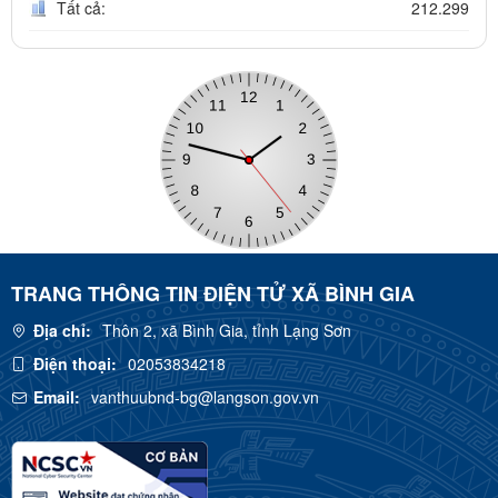
Tất cả:
212.299
TRANG THÔNG TIN ĐIỆN TỬ XÃ BÌNH GIA
Địa chỉ:
Thôn 2, xã Bình Gia, tỉnh Lạng Sơn
Điện thoại:
02053834218
Email:
vanthuubnd-bg@langson.gov.vn