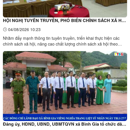
HỘI NGHỊ TUYÊN TRUYỀN, PHỔ BIẾN CHÍNH SÁCH XÃ HỘI
NĂM 2026.
04/08/2026 10:23
Nhằm đẩy mạnh thông tin tuyên truyền, triển khai thực hiện các
chính sách xã hội, nâng cao chất lượng chính sách xã hội theo
hướng toàn diện, hiện đại, bao trùm, bền vững. Vừa qua, Sở Nội vụ
tỉnh Lạng Sơn phối hợp với UBND xã Bình Gia đã tổ chức Hội nghị
tuyên truyền, phổ biến chính sách xã hội năm ...
Đảng ủy, HĐND, UBND, UBMTQVN xã Bình Gia tổ chức dâng
hương tưởng niệm các anh hùng liệt sĩ, thăm hỏi, tặng quà