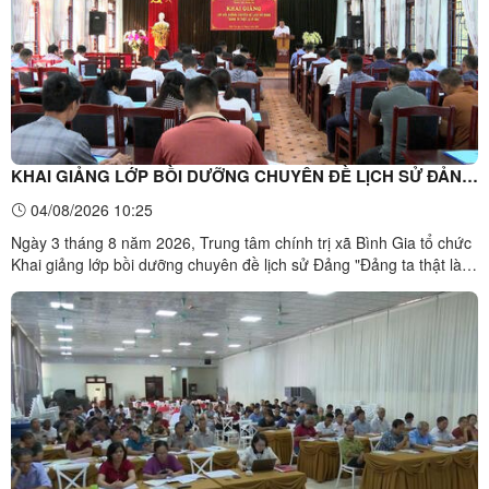
KHAI GIẢNG LỚP BỒI DƯỠNG CHUYÊN ĐỀ LỊCH SỬ ĐẢNG
"ĐẢNG TA THẬT LÀ VĨ ĐẠI" NĂM 2026.
04/08/2026 10:25
Ngày 3 tháng 8 năm 2026, Trung tâm chính trị xã Bình Gia tổ chức
Khai giảng lớp bồi dưỡng chuyên đề lịch sử Đảng "Đảng ta thật là vĩ
đại" năm 2026.