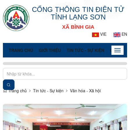
CỔNG THÔNG TIN ĐIỆN TỬ
TỈNH LẠNG SƠN
XÃ BÌNH GIA
VIE
EN
TRANG CHỦ
GIỚI THIỆU
TIN TỨC - SỰ KIỆN
CỔNG TT
Toggle
naviga
Trang chủ
Tin tức - Sự kiện
Văn hóa - Xã hội