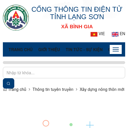
CỔNG THÔNG TIN ĐIỆN TỬ
TỈNH LẠNG SƠN
XÃ BÌNH GIA
VIE
EN
TRANG CHỦ
GIỚI THIỆU
TIN TỨC - SỰ KIỆN
CỔNG TT
Toggle
naviga
Trang chủ
Thông tin tuyên truyền
Xây dựng nông thôn mới