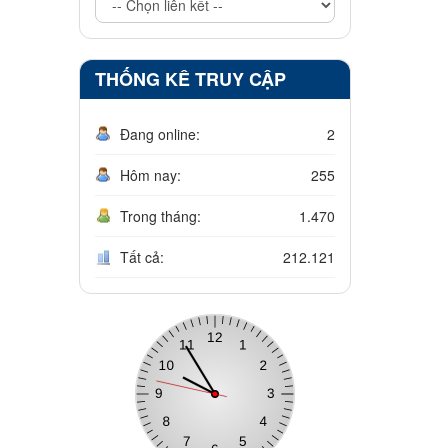
THỐNG KÊ TRUY CẬP
Đang online:
2
Hôm nay:
255
Trong tháng:
1.470
Tất cả:
212.121