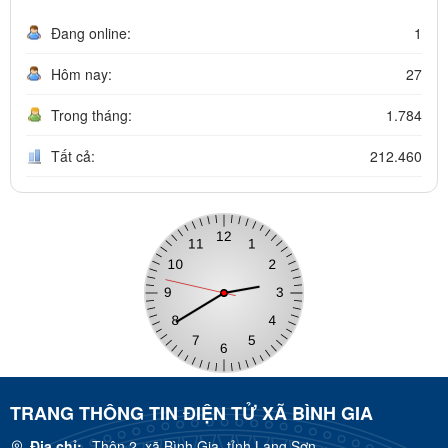
Đang online:
1
Hôm nay:
27
Trong tháng:
1.784
Tất cả:
212.460
TRANG THÔNG TIN ĐIỆN TỬ XÃ BÌNH GIA
Địa chỉ:
Thôn 2, xã Bình Gia, tỉnh Lạng Sơn