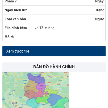
Phạm vi
Ngày b
Ngày hiệu lực
Trạng t
Loại văn bản
Người 
File đính kèm
Tải xuống
Mô tả
Xem trước file
BẢN ĐỒ HÀNH CHÍNH