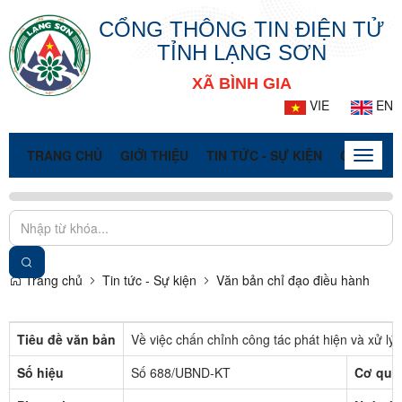
CỔNG THÔNG TIN ĐIỆN TỬ
TỈNH LẠNG SƠN
XÃ BÌNH GIA
VIE
EN
TRANG CHỦ
GIỚI THIỆU
TIN TỨC - SỰ KIỆN
CỔNG TT
Toggle
naviga
Trang chủ
Tin tức - Sự kiện
Văn bản chỉ đạo điều hành
Tiêu đề văn bản
Về việc chấn chỉnh công tác phát hiện và xử lý 
Số hiệu
Số 688/UBND-KT
Cơ qua