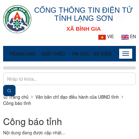
CỔNG THÔNG TIN ĐIỆN TỬ
TỈNH LẠNG SƠN
XÃ BÌNH GIA
VIE
EN
TRANG CHỦ
GIỚI THIỆU
TIN TỨC - SỰ KIỆN
CỔNG TT
Toggle
naviga
Trang chủ
Văn bản chỉ đạo điều hành của UBND tỉnh
Công báo tỉnh
Công báo tỉnh
Nội dung đang được cập nhật...