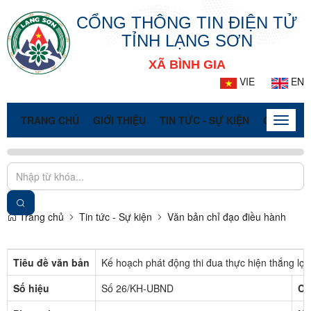
CỔNG THÔNG TIN ĐIỆN TỬ
TỈNH LẠNG SƠN
XÃ BÌNH GIA
VIE
EN
TRANG CHỦ
GIỚI THIỆU
TIN TỨC - SỰ KIỆN
CỔNG TT
Toggle
naviga
Trang chủ
Tin tức - Sự kiện
Văn bản chỉ đạo điều hành
Tiêu đề văn bản
Kế hoạch phát động thi đua thực hiện thắng lợi 
Số hiệu
Số 26/KH-UBND
Cơ