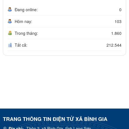
Đang online:
0
Hôm nay:
103
Trong tháng:
1.860
Tất cả:
212.544
TRANG THÔNG TIN ĐIỆN TỬ XÃ BÌNH GIA
Địa chỉ:
Thôn 2, xã Bình Gia, tỉnh Lạng Sơn