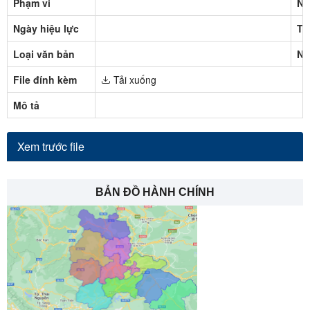
Phạm vi
Ng
Ngày hiệu lực
Tr
Loại văn bản
Ng
File đính kèm
Tải xuống
Mô tả
Xem trước file
BẢN ĐỒ HÀNH CHÍNH